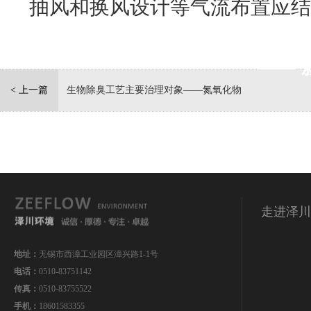
抽风和换风设计等气流布置应结
—— 
< 上一篇
生物除臭工艺主要治理对象——氮氧化物
走进泽川
地址：
无锡市西漳工业园区漳兴路1-1号
电话：
0510-83751142
传真：
0510-83755522
手机：
18601583355