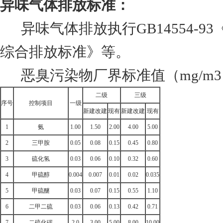
异味气体排放标准：
异味气体排放执行GB14554-93
综合排放标准》等。
恶臭污染物厂界标准值（mg/m3
二级
三级
序号
控制项目
一级
新建改建
现有
新建改建
现有
1
氨
1.00
1.50
2.00
4.00
5.00
2
三甲胺
0.05
0.08
0.15
0.45
0.80
3
硫化氢
0.03
0.06
0.10
0.32
0.60
4
甲硫醇
0.004
0.007
0.01
0.02
0.035
5
甲硫醚
0.03
0.07
0.15
0.55
1.10
6
二甲二硫
0.03
0.06
0.13
0.42
0.71
7
二硫化碳
2.0
3.00
5.00
8.00
10.00